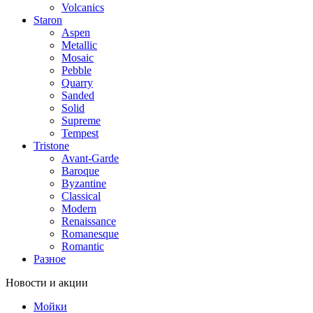
Volcanics
Staron
Aspen
Metallic
Mosaic
Pebble
Quarry
Sanded
Solid
Supreme
Tempest
Tristone
Avant-Garde
Baroque
Byzantine
Classical
Modern
Renaissance
Romanesque
Romantic
Разное
Новости и акции
Мойки