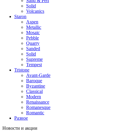
Sand & Perl
Solid
Volcanics
Staron
Aspen
Metallic
Mosaic
Pebble
Quarry
Sanded
Solid
Supreme
Tempest
Tristone
Avant-Garde
Baroque
Byzantine
Classical
Modern
Renaissance
Romanesque
Romantic
Разное
Новости и акции