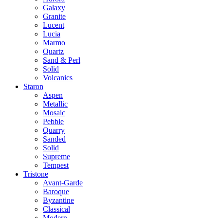
Galaxy
Granite
Lucent
Lucia
Marmo
Quartz
Sand & Perl
Solid
Volcanics
Staron
Aspen
Metallic
Mosaic
Pebble
Quarry
Sanded
Solid
Supreme
Tempest
Tristone
Avant-Garde
Baroque
Byzantine
Classical
Modern