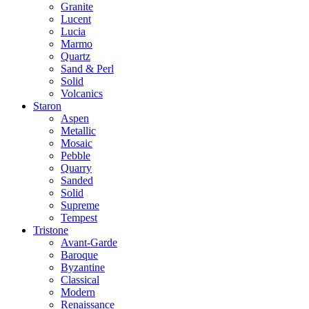
Granite
Lucent
Lucia
Marmo
Quartz
Sand & Perl
Solid
Volcanics
Staron
Aspen
Metallic
Mosaic
Pebble
Quarry
Sanded
Solid
Supreme
Tempest
Tristone
Avant-Garde
Baroque
Byzantine
Classical
Modern
Renaissance