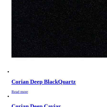
Corian Deep BlackQuartz
Read more
Corian Deep Caviar