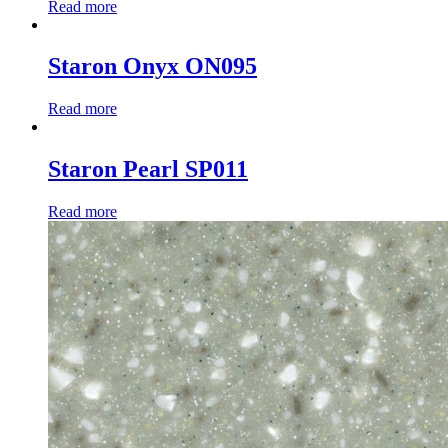
Read more
Staron Onyx ON095
Read more
Staron Pearl SP011
Read more