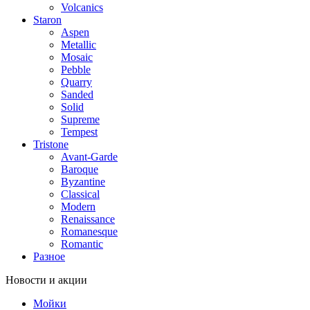
Volcanics
Staron
Aspen
Metallic
Mosaic
Pebble
Quarry
Sanded
Solid
Supreme
Tempest
Tristone
Avant-Garde
Baroque
Byzantine
Classical
Modern
Renaissance
Romanesque
Romantic
Разное
Новости и акции
Мойки