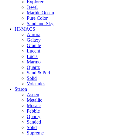
Explorer
Jewel
Marble Ocean
Pure Color
Sand and Sky
HI-MACS
Aurora
Galaxy
Granite
Lucent
Lucia
Marmo
Quartz
Sand & Perl
Solid
Volcanics
Staron
Aspen
Metallic
Mosaic
Pebble
Quarry
Sanded
Solid
Supreme