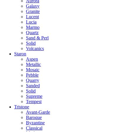
Aurora
Galaxy
Granite
Lucent
Lucia
Marmo
Quartz
Sand & Perl
Solid
Volcanics
Staron
Aspen
Metallic
Mosaic
Pebble
Quarry
Sanded
Solid
Supreme
Tempest
Tristone
Avant-Garde
Baroque
Byzantine
Classical