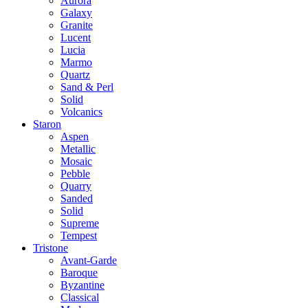
Aurora
Galaxy
Granite
Lucent
Lucia
Marmo
Quartz
Sand & Perl
Solid
Volcanics
Staron
Aspen
Metallic
Mosaic
Pebble
Quarry
Sanded
Solid
Supreme
Tempest
Tristone
Avant-Garde
Baroque
Byzantine
Classical