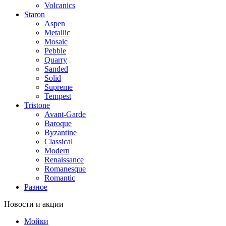
Volcanics
Staron
Aspen
Metallic
Mosaic
Pebble
Quarry
Sanded
Solid
Supreme
Tempest
Tristone
Avant-Garde
Baroque
Byzantine
Classical
Modern
Renaissance
Romanesque
Romantic
Разное
Новости и акции
Мойки