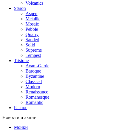
Volcanics
Staron
Aspen
Metallic
Mosaic
Pebble
Quarry
Sanded
Solid
Supreme
Tempest
Tristone
Avant-Garde
Baroque
Byzantine
Classical
Modern
Renaissance
Romanesque
Romantic
Разное
Новости и акции
Мойки