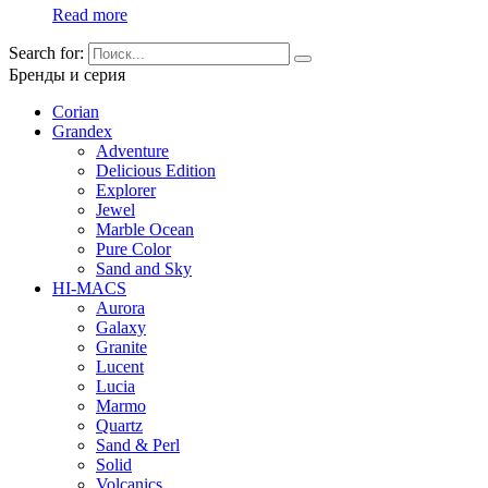
Read more
Search for:
Бренды и серия
Corian
Grandex
Adventure
Delicious Edition
Explorer
Jewel
Marble Ocean
Pure Color
Sand and Sky
HI-MACS
Aurora
Galaxy
Granite
Lucent
Lucia
Marmo
Quartz
Sand & Perl
Solid
Volcanics