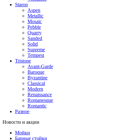
Staron
Aspen
Metallic
Mosaic
Pebble
Quarry
Sanded
Solid
Supreme
Tempest
Tristone
Avant-Garde
Baroque
Byzantine
Classical
Modern
Renaissance
Romanesque
Romantic
Разное
Новости и акции
Мойки
Барные стойки