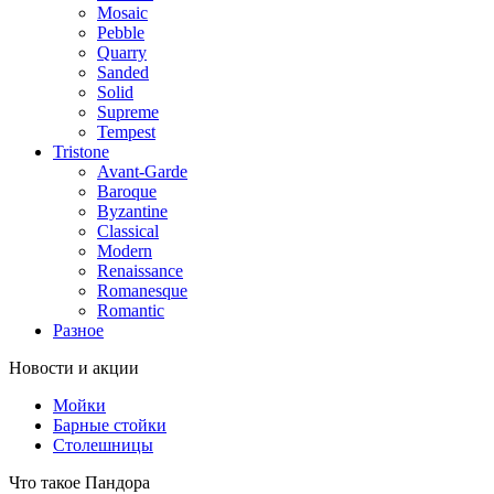
Mosaic
Pebble
Quarry
Sanded
Solid
Supreme
Tempest
Tristone
Avant-Garde
Baroque
Byzantine
Classical
Modern
Renaissance
Romanesque
Romantic
Разное
Новости и акции
Мойки
Барные стойки
Столешницы
Что такое Пандора