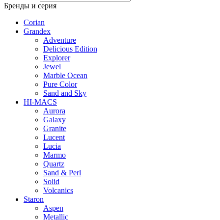
Бренды и серия
Corian
Grandex
Adventure
Delicious Edition
Explorer
Jewel
Marble Ocean
Pure Color
Sand and Sky
HI-MACS
Aurora
Galaxy
Granite
Lucent
Lucia
Marmo
Quartz
Sand & Perl
Solid
Volcanics
Staron
Aspen
Metallic