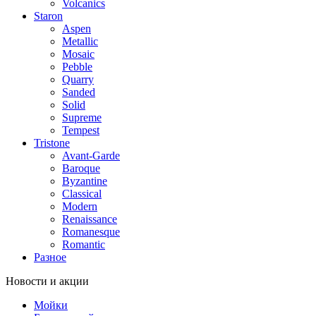
Volcanics
Staron
Aspen
Metallic
Mosaic
Pebble
Quarry
Sanded
Solid
Supreme
Tempest
Tristone
Avant-Garde
Baroque
Byzantine
Classical
Modern
Renaissance
Romanesque
Romantic
Разное
Новости и акции
Мойки