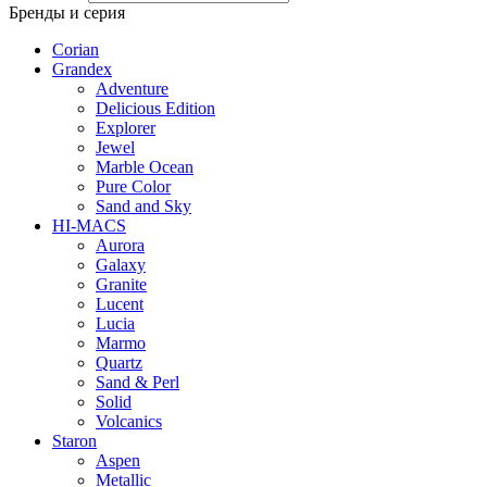
Бренды и серия
Corian
Grandex
Adventure
Delicious Edition
Explorer
Jewel
Marble Ocean
Pure Color
Sand and Sky
HI-MACS
Aurora
Galaxy
Granite
Lucent
Lucia
Marmo
Quartz
Sand & Perl
Solid
Volcanics
Staron
Aspen
Metallic