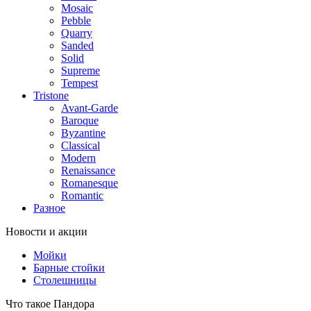
Mosaic
Pebble
Quarry
Sanded
Solid
Supreme
Tempest
Tristone
Avant-Garde
Baroque
Byzantine
Classical
Modern
Renaissance
Romanesque
Romantic
Разное
Новости и акции
Мойки
Барные стойки
Столешницы
Что такое Пандора