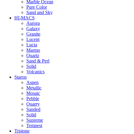
Marble Ocean
Pure Color
Sand and Sky
HI-MACS
Aurora
Galaxy
Granite
Lucent
Lucia
Marmo
Quartz
Sand & Perl
Solid
Volcanics
Staron
Aspen
Metallic
Mosaic
Pebble
Quarry
Sanded
Solid
Supreme
Tempest
Tristone