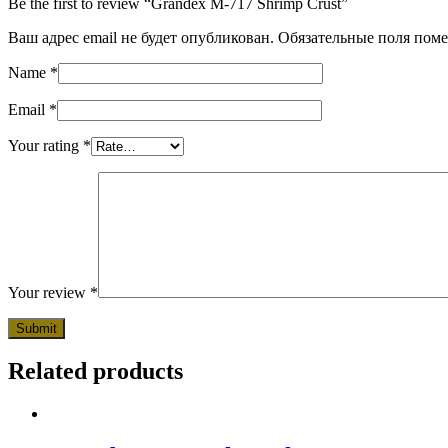
Be the first to review “Grandex M-717 Shrimp Crust”
Ваш адрес email не будет опубликован.
Обязательные поля пом
Name
*
Email
*
Your rating
*
Your review
*
Related products