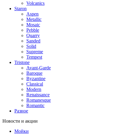
Volcanics
Staron
Aspen
Metallic
Mosaic
Pebble
Quarry
Sanded
Solid
Supreme
Tempest
Tristone
Avant-Garde
Baroque
Byzantine
Classical
Modern
Renaissance
Romanesque
Romantic
Разное
Новости и акции
Мойки