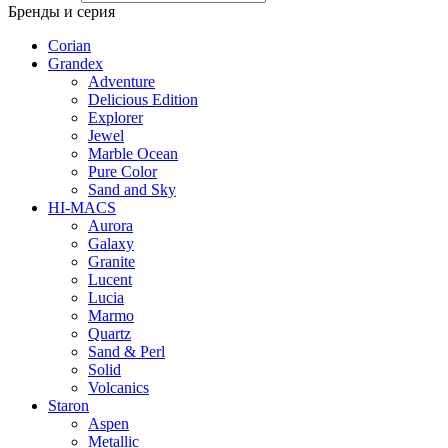
Бренды и серия
Corian
Grandex
Adventure
Delicious Edition
Explorer
Jewel
Marble Ocean
Pure Color
Sand and Sky
HI-MACS
Aurora
Galaxy
Granite
Lucent
Lucia
Marmo
Quartz
Sand & Perl
Solid
Volcanics
Staron
Aspen
Metallic