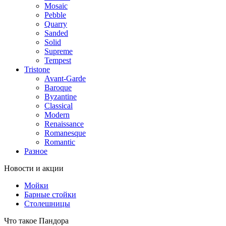
Mosaic
Pebble
Quarry
Sanded
Solid
Supreme
Tempest
Tristone
Avant-Garde
Baroque
Byzantine
Classical
Modern
Renaissance
Romanesque
Romantic
Разное
Новости и акции
Мойки
Барные стойки
Столешницы
Что такое Пандора