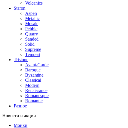
Volcanics
Staron
Aspen
Metallic
Mosaic
Pebble
Quarry
Sanded
Solid
Supreme
Tempest
Tristone
Avant-Garde
Baroque
Byzantine
Classical
Modern
Renaissance
Romanesque
Romantic
Разное
Новости и акции
Мойки