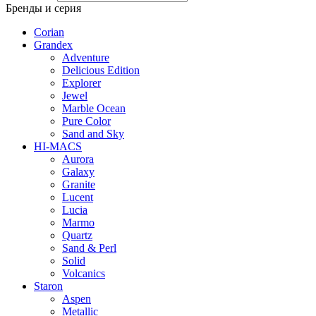
Бренды и серия
Corian
Grandex
Adventure
Delicious Edition
Explorer
Jewel
Marble Ocean
Pure Color
Sand and Sky
HI-MACS
Aurora
Galaxy
Granite
Lucent
Lucia
Marmo
Quartz
Sand & Perl
Solid
Volcanics
Staron
Aspen
Metallic