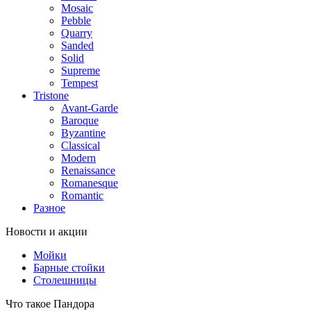
Mosaic
Pebble
Quarry
Sanded
Solid
Supreme
Tempest
Tristone
Avant-Garde
Baroque
Byzantine
Classical
Modern
Renaissance
Romanesque
Romantic
Разное
Новости и акции
Мойки
Барные стойки
Столешницы
Что такое Пандора