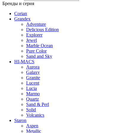
Бренды и серия
Corian
Grandex
Adventure
Delicious Edition
Explorer
Jewel
Marble Ocean
Pure Color
Sand and Sky
HI-MACS
Aurora
Galaxy
Granite
Lucent
Lucia
Marmo
Quartz
Sand & Perl
Solid
Volcanics
Staron
Aspen
Metallic