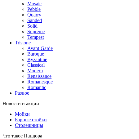
Mosaic
Pebble
Quarry
Sanded
Solid
Supreme
Tempest
Tristone
Avant-Garde
Baroque
Byzantine
Classical
Modern
Renaissance
Romanesque
Romantic
Разное
Новости и акции
Мойки
Барные стойки
Столешницы
Что такое Пандора