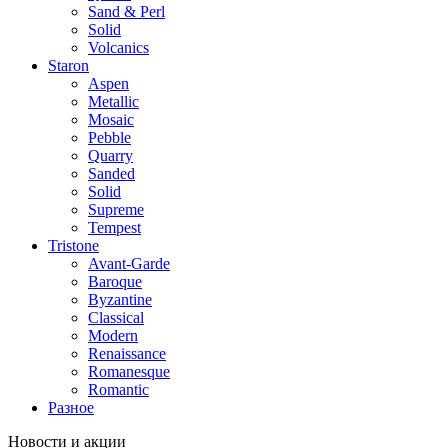
Sand & Perl
Solid
Volcanics
Staron
Aspen
Metallic
Mosaic
Pebble
Quarry
Sanded
Solid
Supreme
Tempest
Tristone
Avant-Garde
Baroque
Byzantine
Classical
Modern
Renaissance
Romanesque
Romantic
Разное
Новости и акции