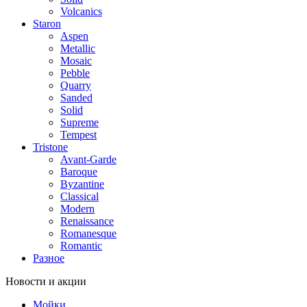
Volcanics
Staron
Aspen
Metallic
Mosaic
Pebble
Quarry
Sanded
Solid
Supreme
Tempest
Tristone
Avant-Garde
Baroque
Byzantine
Classical
Modern
Renaissance
Romanesque
Romantic
Разное
Новости и акции
Мойки