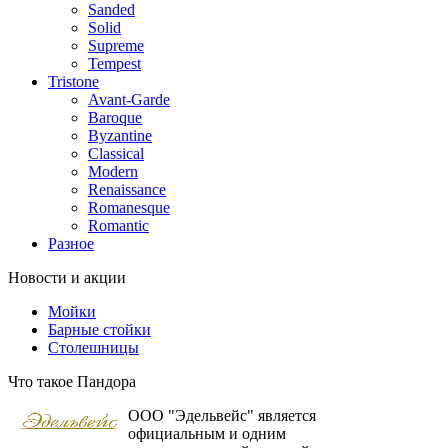
Sanded
Solid
Supreme
Tempest
Tristone
Avant-Garde
Baroque
Byzantine
Classical
Modern
Renaissance
Romanesque
Romantic
Разное
Новости и акции
Мойки
Барные стойки
Столешницы
Что такое Пандора
ООО "Эдельвейс" является
официальным и одним