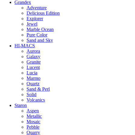
Grandex
Adventure
Delicious Edition
Explorer
Jewel
Marble Ocean
Pure Color
Sand and Sky
HI-MACS
Aurora
Galaxy
Granite
Lucent
Lucia
Marmo
Quartz
Sand & Perl
Solid
Volcanics
Staron
Aspen
Metallic
Mosaic
Pebble
Quarry