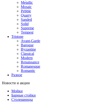
Metallic
Mosaic
Pebble
Quarry
Sanded
Solid
Supreme
Tempest
Tristone
Avant-Garde
Baroque
Byzantine
Classical
Modern
Renaissance
Romanesque
Romantic
Разное
Новости и акции
Мойки
Барные стойки
Столешницы