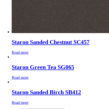
Staron Sanded Chestnut SC457
Read more
Staron Green Tea SG065
Read more
Staron Sanded Birch SB412
Read more