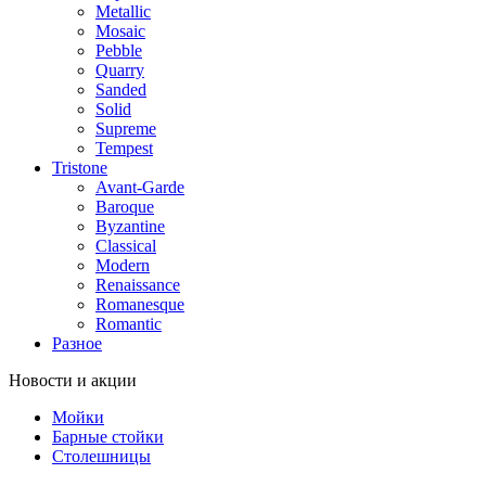
Metallic
Mosaic
Pebble
Quarry
Sanded
Solid
Supreme
Tempest
Tristone
Avant-Garde
Baroque
Byzantine
Classical
Modern
Renaissance
Romanesque
Romantic
Разное
Новости и акции
Мойки
Барные стойки
Столешницы